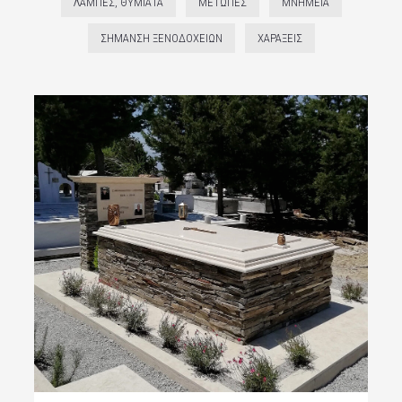
ΛΆΜΠΕΣ, ΘΥΜΙΑΤΆ
ΜΕΤΏΠΕΣ
ΜΝΗΜΕΊΑ
ΣΉΜΑΝΣΗ ΞΕΝΟΔΟΧΕΊΩΝ
ΧΑΡΆΞΕΙΣ